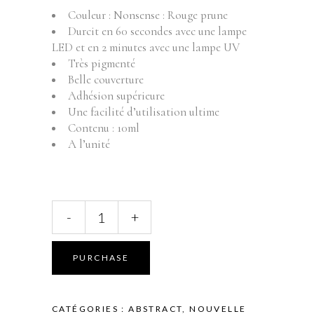
Couleur : Nonsense : Rouge prune
Durcit en 60 secondes avec une lampe
LED et en 2 minutes avec une lampe UV
Très pigmenté
Belle couverture
Adhésion supérieure
Une facilité d’utilisation ultime
Contenu : 10ml
A l’unité
ABSTRACT
-
+
BRUSH
N'
COLOR
PURCHASE
-
NONSENSE
-
CATÉGORIES :
ABSTRACT
,
NOUVELLE