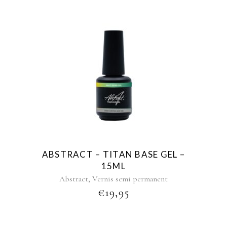
ABSTRACT – TITAN BASE GEL –
15ML
,
Abstract
Vernis semi permanent
€
19,95