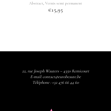
,
Abstract
Vernis semi permanent
€
15,95
22, rue Joseph Wauters – 4350 Remicourt
E-mail:
contact@eurobeaute.be
Téléphone :
+32 476 66 44 60