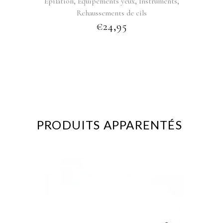
,
,
,
Épilation
Équipements yeux
Instruments
Rehaussements de cils
€
24,95
PRODUITS APPARENTÉS