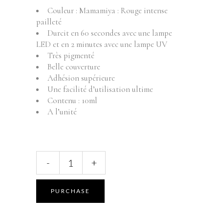
Couleur : Mamamiya : Rouge intense
pailleté
Durcit en 60 secondes avec une lampe
LED et en 2 minutes avec une lampe UV
Très pigmenté
Belle couverture
Adhésion supérieure
Une facilité d’utilisation ultime
Contenu : 10ml
A l’unité
ABSTRACT
-
+
BRUSH
N'
COLOR
PURCHASE
-
MAMAMIYA