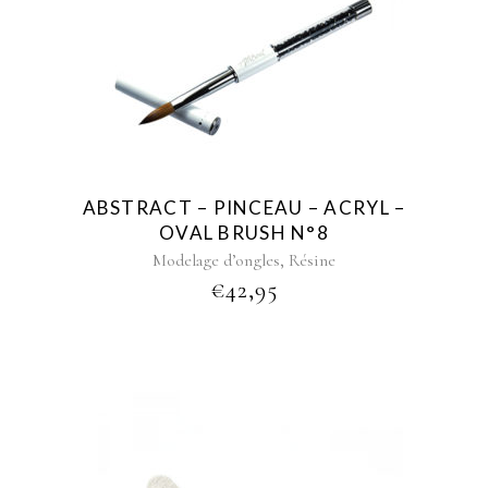
ABSTRACT – PINCEAU – ACRYL –
OVAL BRUSH N°8
,
Modelage d’ongles
Résine
€
42,95