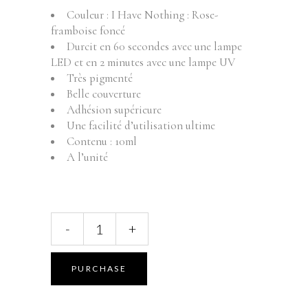
Couleur : I Have Nothing : Rose-
framboise foncé
Durcit en 60 secondes avec une lampe
LED et en 2 minutes avec une lampe UV
Très pigmenté
Belle couverture
Adhésion supérieure
Une facilité d’utilisation ultime
Contenu : 10ml
A l’unité
ABSTRACT
-
+
BRUSH
N'
COLOR
PURCHASE
-
I