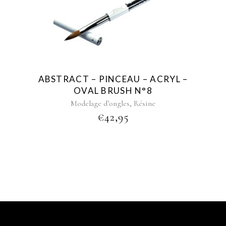
ABSTRACT – PINCEAU – ACRYL –
OVAL BRUSH N°8
,
Modelage d’ongles
Résine
€
42,95