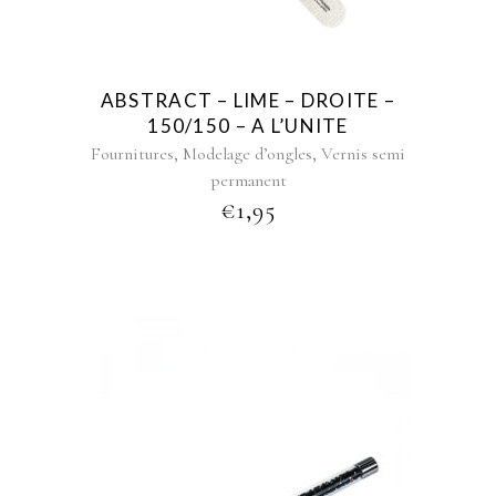
ABSTRACT – LIME – DROITE –
150/150 – A L’UNITE
,
,
Fournitures
Modelage d’ongles
Vernis semi
permanent
€
1,95