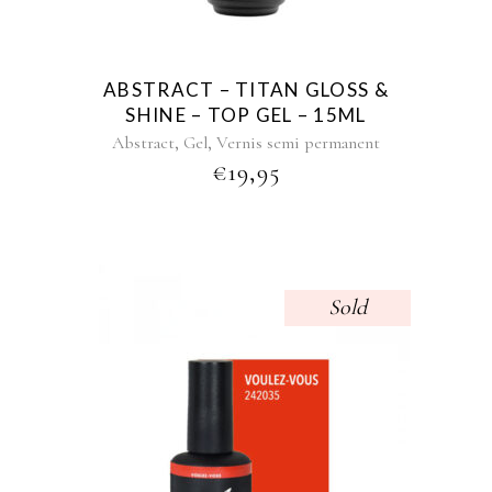
ABSTRACT – TITAN GLOSS &
SHINE – TOP GEL – 15ML
,
,
Abstract
Gel
Vernis semi permanent
€
19,95
Sold