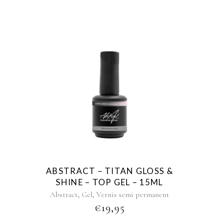
ABSTRACT – TITAN GLOSS &
SHINE – TOP GEL – 15ML
,
,
Abstract
Gel
Vernis semi permanent
€
19,95