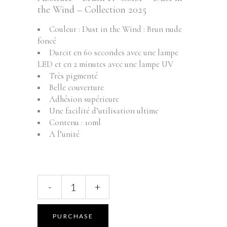
the Wind – Collection 2025
Couleur : Dust in the Wind : Brun nude
foncé
Durcit en 60 secondes avec une lampe
LED et en 2 minutes avec une lampe UV
Très pigmenté
Belle couverture
Adhésion supérieure
Une facilité d’utilisation ultime
Contenu : 10ml
A l’unité
ABSTRACT
-
+
BRUSH
N'
COLOR
PURCHASE
-