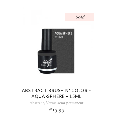
Sold
ABSTRACT BRUSH N’ COLOR –
AQUA-SPHERE – 15ML
,
Abstract
Vernis semi permanent
€
15,95