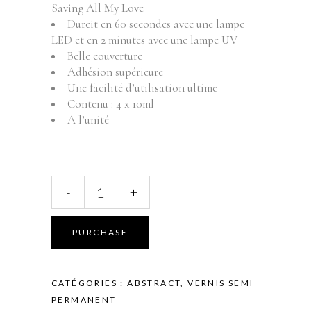
Saving All My Love
Durcit en 60 secondes avec une lampe
LED et en 2 minutes avec une lampe UV
Belle couverture
Adhésion supérieure
Une facilité d’utilisation ultime
Contenu : 4 x 10ml
A l’unité
ABSTRACT
-
+
BRUSH
N'
COLOR
PURCHASE
-
COLLECTION
GREATEST
CATÉGORIES :
ABSTRACT
,
VERNIS SEMI
LOVE
PERMANENT
-