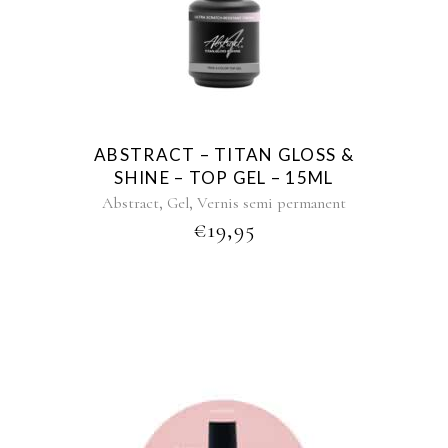
ABSTRACT – TITAN GLOSS &
SHINE – TOP GEL – 15ML
,
,
Abstract
Gel
Vernis semi permanent
€
19,95