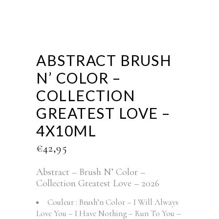
ABSTRACT BRUSH
N’ COLOR –
COLLECTION
GREATEST LOVE –
4X10ML
€
42,95
Abstract – Brush N’ Color –
Collection Greatest Love – 2026
Couleur : Brush’n Color – I Will Always
Love You – I Have Nothing – Run To You –