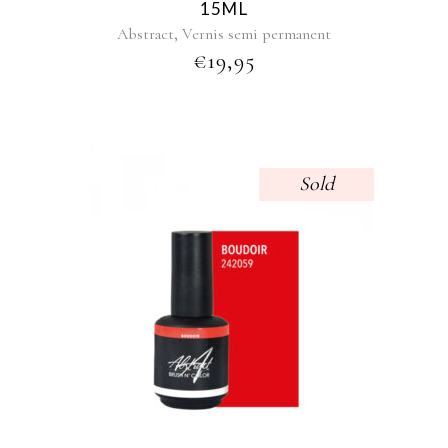
15ML
,
Abstract
Vernis semi permanent
€
19,95
Sold