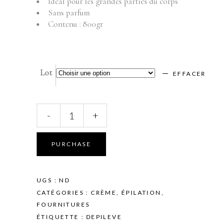
Idéal pour les grandes parties du corps
Sans parfum
Contenu : 800gr
Lot
EFFACER
DEPILEVE
-
+
-
EPILATION
AVEC
PURCHASE
BANDE
-
NATURAL
UGS :
ND
STRIP
CATÉGORIES :
CRÈME
,
ÉPILATION
,
WAX
FOURNITURES
-
ÉTIQUETTE :
DEPILEVE