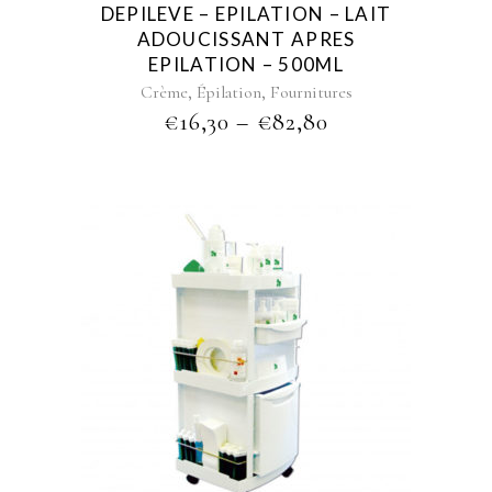
DEPILEVE – EPILATION – LAIT
chosen
ADOUCISSANT APRES
on
EPILATION – 500ML
the
,
,
Crème
Épilation
Fournitures
product
PRICE
€
16,30
–
€
82,80
page
RANGE:
€16,30
THROUGH
€82,80