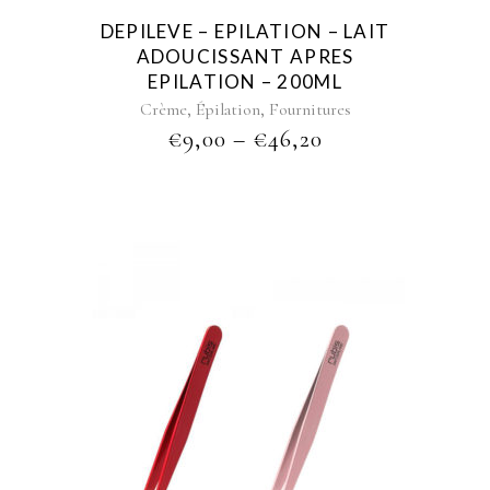
be
DEPILEVE – EPILATION – LAIT
chosen
ADOUCISSANT APRES
on
EPILATION – 200ML
the
,
,
Crème
Épilation
Fournitures
product
PRICE
€
9,00
–
€
46,20
page
RANGE:
€9,00
THROUGH
€46,20