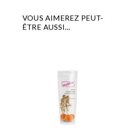
VOUS AIMEREZ PEUT-
ÊTRE AUSSI…
This
product
has
multiple
variants.
The
options
may