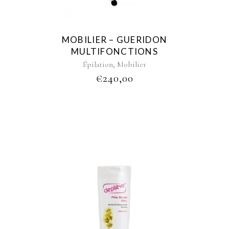
MOBILIER – GUERIDON
MULTIFONCTIONS
,
Épilation
Mobilier
€
240,00
This
product
has
multiple