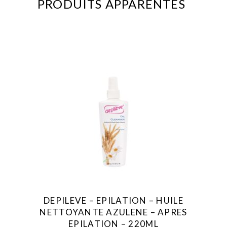
PRODUITS APPARENTÉS
This
product
has
multiple
variants.
The
options
may
be
DEPILEVE – EPILATION – HUILE
chosen
NETTOYANTE AZULENE – APRES
on
EPILATION – 220ML