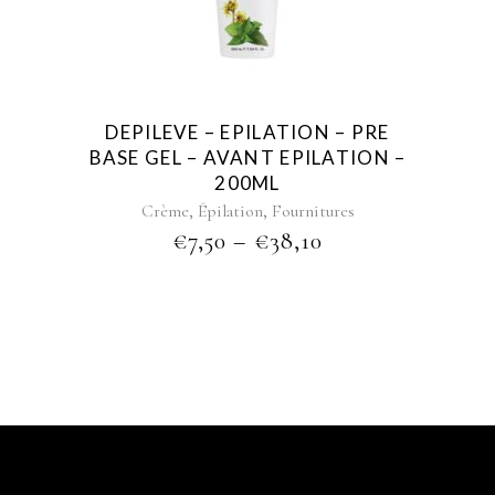
variants.
The
options
may
be
DEPILEVE – EPILATION – PRE
chosen
BASE GEL – AVANT EPILATION –
on
200ML
the
,
,
Crème
Épilation
Fournitures
product
PRICE
€
7,50
–
€
38,10
page
RANGE:
€7,50
THROUGH
€38,10