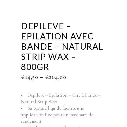
DEPILEVE –
EPILATION AVEC
BANDE – NATURAL
STRIP WAX –
800GR
PRICE
€
14,50
–
€
264,00
RANGE:
€14,50
THROUGH
Depilève – Epilation – Cire à bande –
€264,00
Natural Strip Wax
Sa texture liquide facilite une
application fine pour un maximum de
rendement