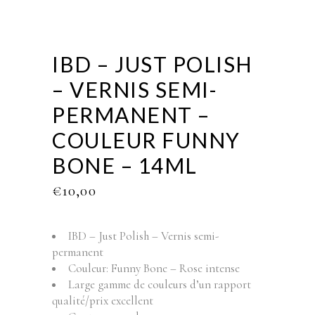
IBD – JUST POLISH
– VERNIS SEMI-
PERMANENT –
COULEUR FUNNY
BONE – 14ML
€
10,00
IBD – Just Polish – Vernis semi-
permanent
Couleur: Funny Bone – Rose intense
Large gamme de couleurs d’un rapport
qualité/prix excellent