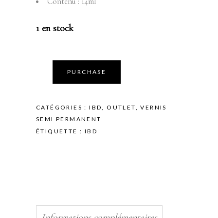
Contenu : 14ml
1 en stock
PURCHASE
CATÉGORIES :
IBD
,
OUTLET
,
VERNIS
SEMI PERMANENT
ÉTIQUETTE :
IBD
Informations complémentaires