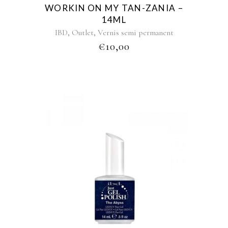
WORKIN ON MY TAN-ZANIA –
14ML
,
,
IBD
Outlet
Vernis semi permanent
€
10,00