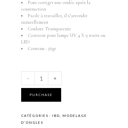
Pour corriger une ondée après la
construction
Facile à travailler, il s’arrondit
naturellement
Couleur: Transparente
Convient pour lampe UV 4 X 9 watts ou
LED
Contenu : 56gr
IBD
-
+
-
CLEAR
GEL
PURCHASE
-
UV/LED
-
CATÉGORIES :
IBD
,
MODELAGE
56GR
D’ONGLES
quantity