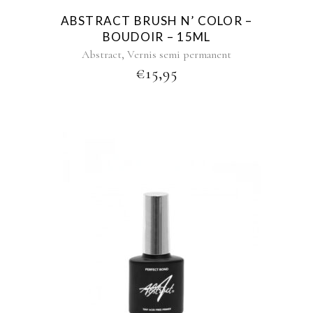
ABSTRACT BRUSH N’ COLOR –
BOUDOIR – 15ML
,
Abstract
Vernis semi permanent
€
15,95