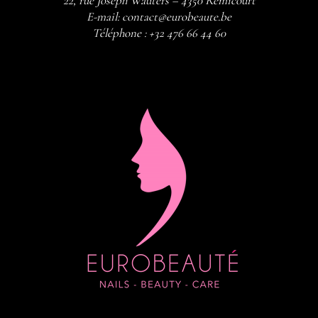
22, rue Joseph Wauters – 4350 Remicourt
E-mail:
contact@eurobeaute.be
Téléphone :
+32 476 66 44 60