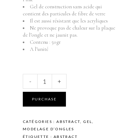
Gel de construction sans acide qui
contient des particules de fibre de verre
Il est aussi résistant que les acryliques
Ne provoque pas de chaleur sur la plaque
de l’ongle et ne jaunit pas.
Contenu : 50gr
A l’unité
ABSTRACT
-
+
-
Fiber
Power
PURCHASE
Gel
-
Nude
CATÉGORIES :
ABSTRACT
,
GEL
,
Pink
MODELAGE D’ONGLES
-
ÉTIQUETTE :
ABSTRACT