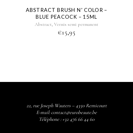
ABSTRACT BRUSH N’ COLOR –
BLUE PEACOCK – 15ML
,
Abstract
Vernis semi permanent
€
15,95
22, rue Joseph Wauters – 4350 Remicourt
E-mail:
contact@eurobeaute.be
Téléphone :
+32 476 66 44 60