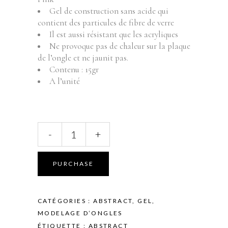
Gel de construction sans acide qui
contient des particules de fibre de verre
Il est aussi résistant que les acryliques
Ne provoque pas de chaleur sur la plaque
de l’ongle et ne jaunit pas.
Contenu : 15gr
A l’unité
ABSTRACT
-
+
-
Fiber
Power
PURCHASE
Gel
-
Clear
CATÉGORIES :
ABSTRACT
,
GEL
,
Pink
MODELAGE D’ONGLES
-
ÉTIQUETTE :
ABSTRACT