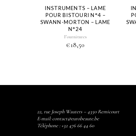
INSTRUMENTS – LAME
I
POUR BISTOURI N°4 –
P
SWANN-MORTON – LAME
SW
N°24
Fournitures
€
18,50
22, rue Joseph Wauters – 4350 Remicourt
E-mail:
contact@eurobeaute.be
Téléphone :
+32 476 66 44 60