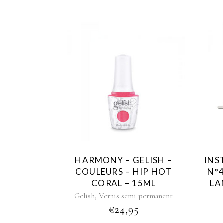
HARMONY – GELISH –
INS
COULEURS – HIP HOT
N°
CORAL – 15ML
LA
,
Gelish
Vernis semi permanent
€
24,95