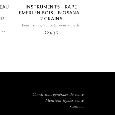
TEAU
INSTRUMENTS – RAPE
EMERI EN BOIS – BIOSANA –
ER
2 GRAINS
,
Fournitures
Vente (produits pieds)
ures
€
9,95
Conditions générales de vente
Mentions légales vente
Contact