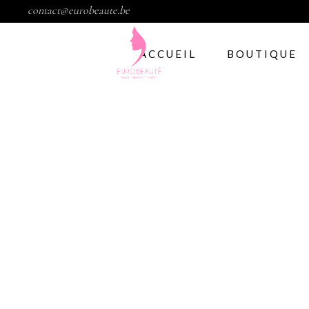
contact@eurobeaute.be
ACCUEIL
BOUTIQUE
Vernis semi per
Abstract
CND
Gelish
IBD
Modelage d’ong
Gel
Abstract