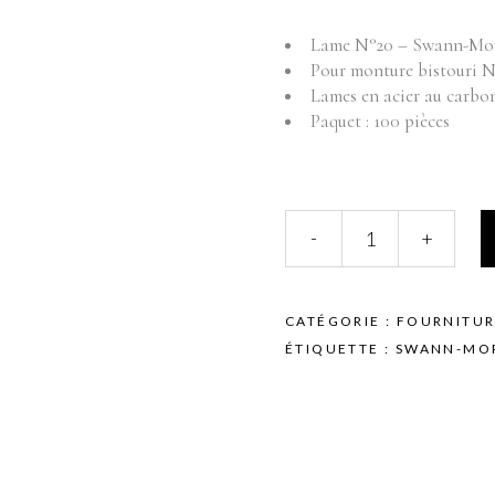
Fournitures
Mo
Lame N°20 – Swann-Mo
Pr
Instruments
Pour monture bistouri N
Mobilier
Lames en acier au carbo
Produits vente
Paquet : 100 pièces
Produits vente visage
INSTRUMENTS
-
+
-
LAME
POUR
BISTOURI
CATÉGORIE :
FOURNITUR
N°4
ÉTIQUETTE :
SWANN-MO
-
SWANN-
MORTON
-
LAME