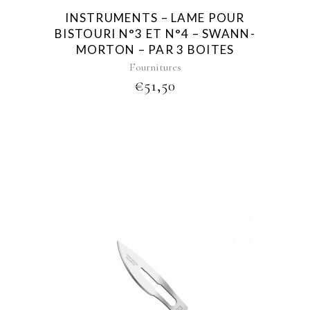
be
INSTRUMENTS – LAME POUR
chosen
BISTOURI N°3 ET N°4 – SWANN-
on
MORTON – PAR 3 BOITES
the
Fournitures
product
€
51,50
page