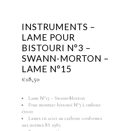
INSTRUMENTS –
LAME POUR
BISTOURI N°3 –
SWANN-MORTON –
LAME N°15
€
18,50
Lame N°15 – Swann-Morton
Pour monture bistouri N°3 à embout
étroit
Lames en acier au carbone conformes
aux normes BS 2982