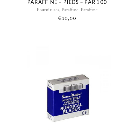
PARAFFINE – PIEDS – PAR 100
,
,
Fournitures
Paraffine
Paraffine
€
10,00
This
product
has
multiple
variants.
The
options
may