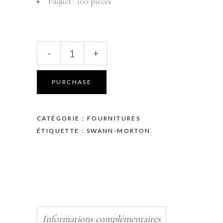
Paquet : 100 pièces
INSTRUMENTS
-
+
-
LAME
POUR
PURCHASE
BISTOURI
N°3
-
CATÉGORIE :
FOURNITURES
SWANN-
ÉTIQUETTE :
SWANN-MORTON
MORTON
-
LAME
N°15
quantity
Informations complémentaires