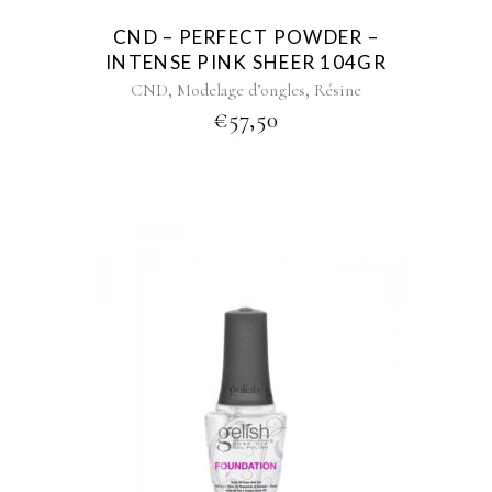
CND – PERFECT POWDER –
INTENSE PINK SHEER 104GR
,
,
CND
Modelage d’ongles
Résine
€
57,50