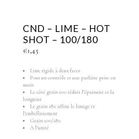
CND – LIME – HOT
SHOT – 100/180
€
1,45
Lime rigide à deux faces
Pour un contrôle et une parfaite prise en
main
Le côté grain 100 réduit l’épaisseur et la
longueur
Le grain 180 affine le limage et
l’embellissement
Grain 100/180
A l’unité