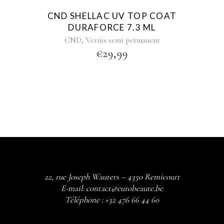
CND SHELLAC UV TOP COAT
DURAFORCE 7.3 ML
,
CND
Vernis semi permanent
€
29,99
22, rue Joseph Wauters – 4350 Remicourt
E-mail:
contact@eurobeaute.be
Téléphone :
+32 476 66 44 60