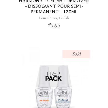
HARMONY – GELISH – REMOVER
– DISSOLVANT POUR SEMI-
PERMANENT – 120ML
,
Fournitures
Gelish
€
7,95
Sold