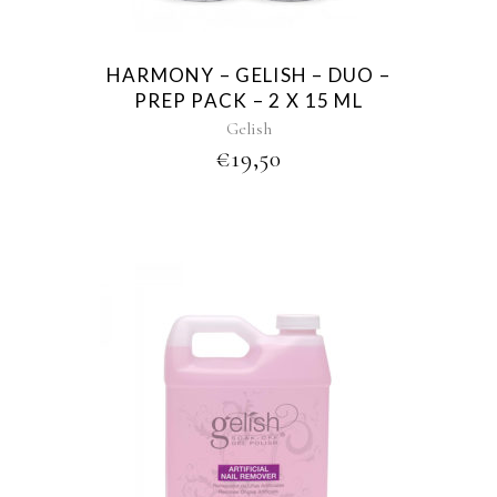
HARMONY – GELISH – DUO –
PREP PACK – 2 X 15 ML
Gelish
€
19,50