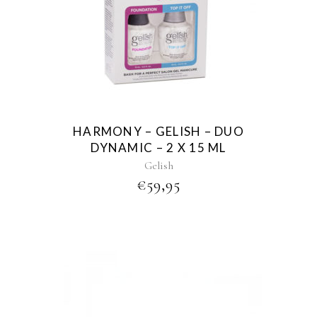
HARMONY – GELISH – DUO
DYNAMIC – 2 X 15 ML
Gelish
€
59,95