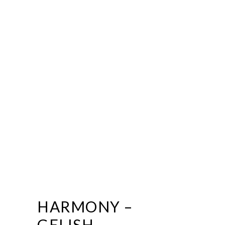
HARMONY –
GELISH –