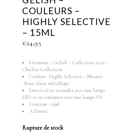
COULEURS –
HIGHLY SELECTIVE
– 15ML
€
24,95
Harmony – Gelish – Collection 2022 –
Clueless Collection
Couleur : Highly Selective – Nuance
: Rose claire métallique
Durcit en 30 secondes avec une lampe
LED et en 2 minutes avec une lampe UV
Contenu : 15ml
A l’unité
Rupture de stock