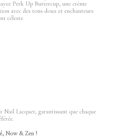
ssayez Perk Up Buttercup, une crème
tion avec des tons doux et enchanteurs
nt céleste.
r Nail Lacquer, garantissant que chaque
férée.
ité, Now & Zen !