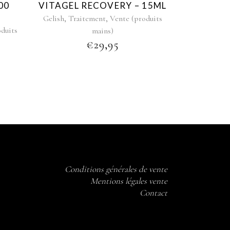
00
VITAGEL RECOVERY – 15ML
,
,
Gelish
Traitement
Vente (produits
oduits
mains)
€
29,95
Conditions générales de vente
Mentions légales vente
Contact