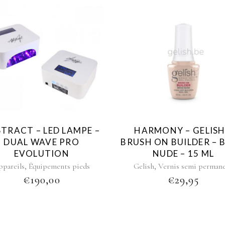
TRACT – LED LAMPE –
HARMONY – GELISH
DUAL WAVE PRO
BRUSH ON BUILDER – 
EVOLUTION
NUDE – 15 ML
,
,
ppareils
Équipements pieds
Gelish
Vernis semi perman
€
190,00
€
29,95