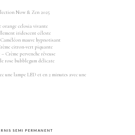
Équipements
bilier
lection Now & Zen 2025
oduits vente
Appareils
Fournitures
e orange celosia vivante
Instruments
lement iridescent céleste
– Caméléon mauve hypnotisant
Mobilier
rème citron-vert piquante
Produits vente
 – Crème pervenche rêveuse
Accessoires de bains
rle rose bubblegum délicate
vec une lampe LED et en 2 minutes avec une
ERNIS SEMI PERMANENT