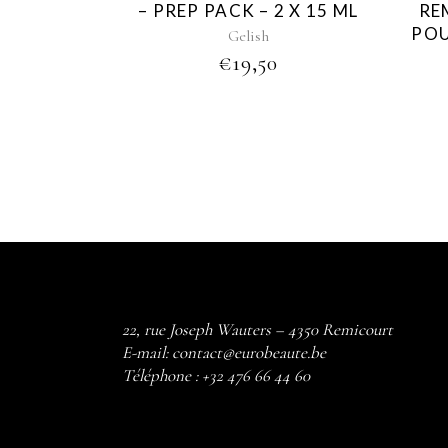
– PREP PACK – 2 X 15 ML
RE
POU
Gelish
€
19,50
22, rue Joseph Wauters – 4350 Remicourt
E-mail:
contact@eurobeaute.be
Téléphone :
+32 476 66 44 60