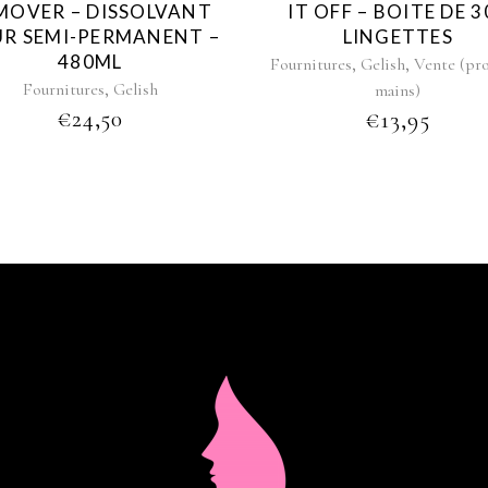
MOVER – DISSOLVANT
IT OFF – BOITE DE 3
R SEMI-PERMANENT –
LINGETTES
480ML
,
,
Fournitures
Gelish
Vente (pr
,
Fournitures
Gelish
mains)
€
24,50
€
13,95