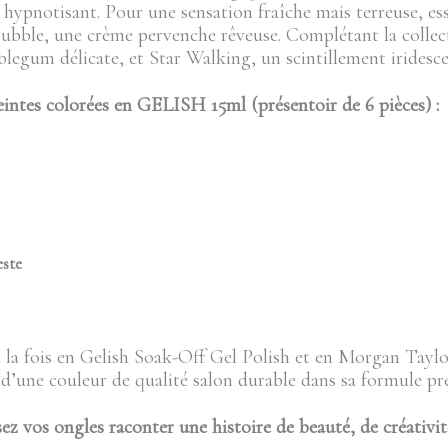
hypnotisant. Pour une sensation fraîche mais terreuse, e
ubble, une crème pervenche rêveuse. Complétant la collec
legum délicate, et Star Walking, un scintillement iridesce
eintes colorées en GELISH 15ml (présentoir de 6 pièces) :
este
 la fois en Gelish Soak-Off Gel Polish et en Morgan Taylo
 d’une couleur de qualité salon durable dans sa formule pré
sez vos ongles raconter une histoire de beauté, de créativ