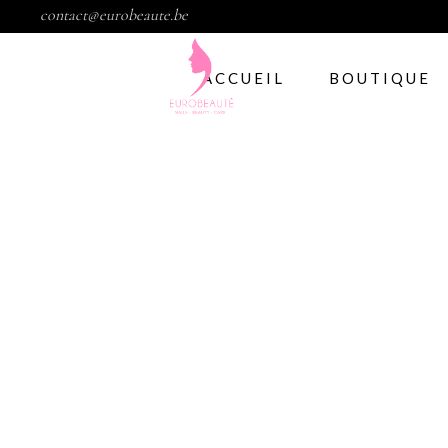
contact@eurobeaute.be
ACCUEIL
BOUTIQUE
Vernis semi per
Abstract
CND
Gelish
IBD
Modelage d’ong
Gel
Abstract