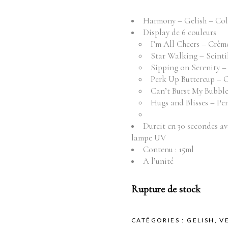
Fournitures
Mo
Harmony – Gelish – Col
Pr
Instruments
Display de 6 couleurs
Mobilier
I’m All Cheers – Crèm
Produits vente
Star Walking – Scintil
Produits vente visage
Sipping on Serenity 
Perk Up Buttercup – C
Can’t Burst My Bubble
Hugs and Blisses – Pe
Durcit en 30 secondes a
lampe UV
Contenu : 15ml
A l’unité
Rupture de stock
CATÉGORIES :
GELISH
,
V