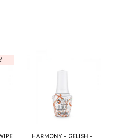
d
WIPE
HARMONY – GELISH –