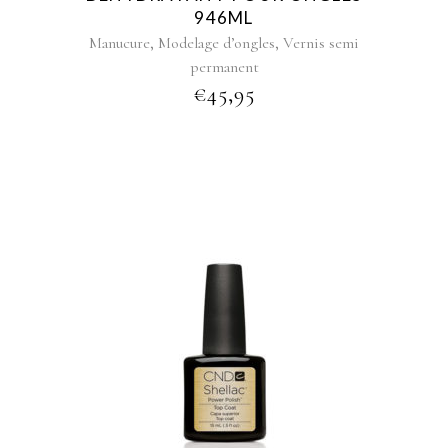
946ML
,
,
Manucure
Modelage d’ongles
Vernis semi
permanent
€
45,95