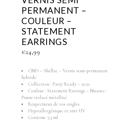
PERMANENT –
COULEUR –
STATEMENT
EARRINGS
€
24,99
CND – Shellac – Vernis semi-permanent
hybride
Collection : Party Ready – 2021
Couleur : Statement Earrings – Nuance :
Prune violacé métallisé
Respectueux de vos ongles
Hypoallergénique et anti UV
Contenu: 7,3 ml