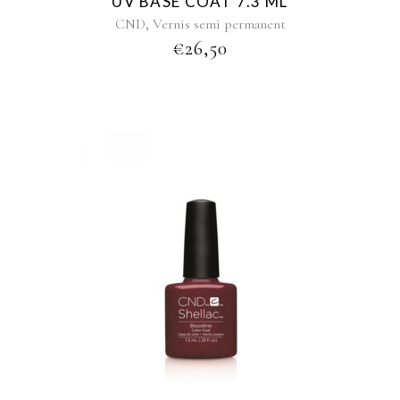
UV BASE COAT 7.3 ML
,
CND
Vernis semi permanent
€
26,50