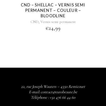
CND – SHELLAC – VERNIS SEMI
PERMANENT – COULEUR –
BLOODLINE
,
CND
Vernis semi permanent
€
24,99
22, rue Joseph Wauters – 4350 Remicourt
E-mail:
contact@eurobeaute.be
Téléphone :
+32 476 66 44 60