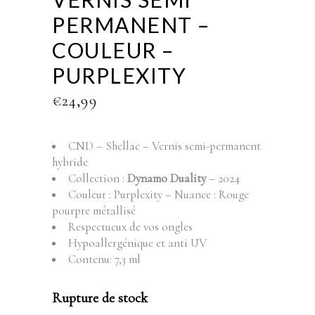
PERMANENT –
COULEUR –
PURPLEXITY
€
24,99
CND – Shellac – Vernis semi-permanent
hybride
Collection :
Dynamo Duality
– 2024
Couleur : Purplexity – Nuance : Rouge
pourpre métallisé
Respectueux de vos ongles
Hypoallergénique et anti UV
Contenu: 7,3 ml
Rupture de stock