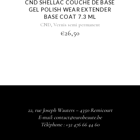
CND SHELLAC COUCHE DE BASE
GEL POLISH WEAR EXTENDER
BASE COAT 7.3 ML
,
CND
Vernis semi permanent
€
26,50
22, rue Joseph Wauters – 4350 Remicourt
E-mail:
contact@eurobeaute.be
Téléphone :
+32 476 66 44 60