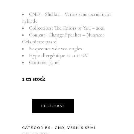
CND – Shellac – Vernis semi-permanent
hybride
Collection : The Colors of You – 2021
Couleur : Change Speaker – Nuance :
Gris pierre pastel
Respectueux de vos ongles
Hypoallergénique et anti UV
Contenu: 7,3 ml
1 en stock
PURCHASE
CATÉGORIES :
CND
,
VERNIS SEMI