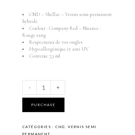
CND – Shellac – Vernis semi-permanent
hybride
Couleur : Company Red – Nuance :
Rouge sang
Respectueux de vos ongles
Hypoallergénique et anti UV
Contenu: 7,3 ml
CND
-
+
-
Shellac
-
PURCHASE
Vernis
semi
permanent
CATÉGORIES :
CND
,
VERNIS SEMI
-
PERMANENT