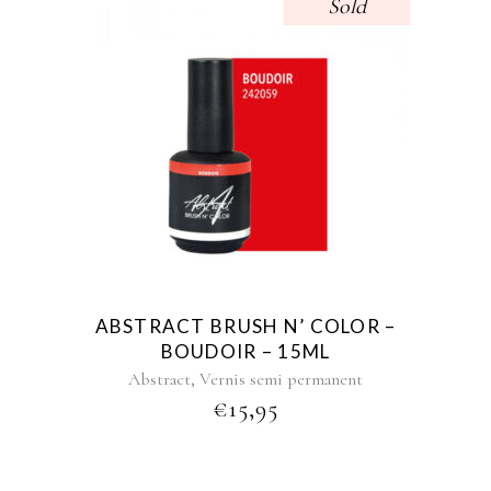
Sold
ABSTRACT BRUSH N’ COLOR –
BOUDOIR – 15ML
,
Abstract
Vernis semi permanent
€
15,95