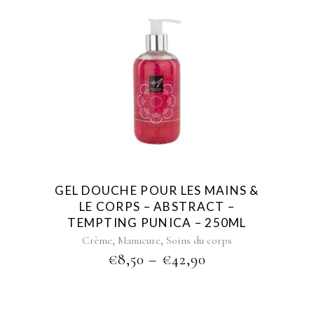
This
product
has
multiple
variants.
The
options
may
be
GEL DOUCHE POUR LES MAINS &
chosen
LE CORPS – ABSTRACT –
on
TEMPTING PUNICA – 250ML
the
,
,
Crème
Manucure
Soins du corps
product
PRICE
€
8,50
–
€
42,90
page
RANGE:
€8,50
THROUGH