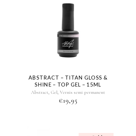
ABSTRACT – TITAN GLOSS &
SHINE – TOP GEL – 15ML
,
,
Abstract
Gel
Vernis semi permanent
€
19,95