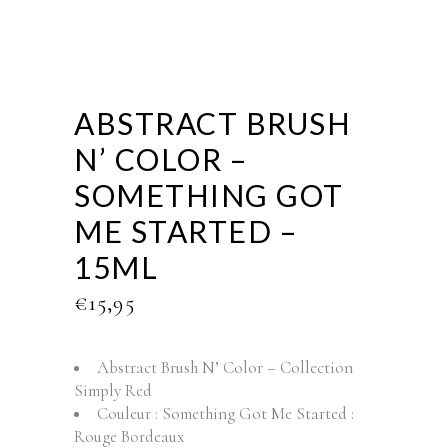
ABSTRACT BRUSH
N’ COLOR –
SOMETHING GOT
ME STARTED –
15ML
€
15,95
Abstract Brush N’ Color – Collection
Simply Red
Couleur : Something Got Me Started :
Rouge Bordeaux