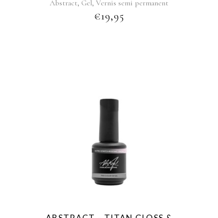
,
,
Abstract
Gel
Vernis semi permanent
€
19,95
ABSTRACT – TITAN GLOSS &