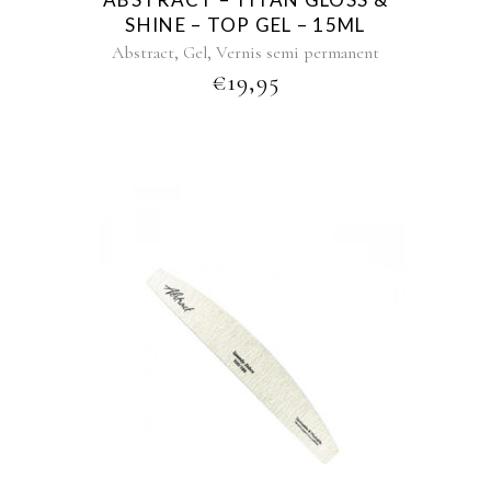
SHINE – TOP GEL – 15ML
,
,
Abstract
Gel
Vernis semi permanent
€
19,95