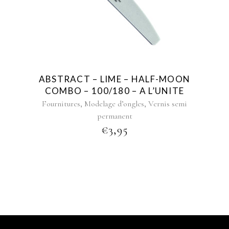
ABSTRACT – LIME – HALF-MOON
COMBO – 100/180 – A L’UNITE
,
,
Fournitures
Modelage d’ongles
Vernis semi
permanent
€
3,95