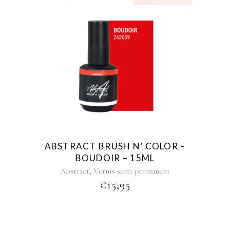
ABSTRACT BRUSH N’ COLOR –
BOUDOIR – 15ML
,
Abstract
Vernis semi permanent
€
15,95