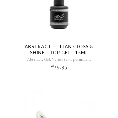
ABSTRACT – TITAN GLOSS &
SHINE – TOP GEL – 15ML
,
,
Abstract
Gel
Vernis semi permanent
€
19,95