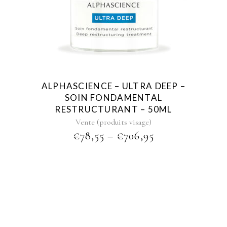
product
has
multiple
variants.
The
options
may
ALPHASCIENCE – ULTRA DEEP –
be
SOIN FONDAMENTAL
chosen
RESTRUCTURANT – 50ML
on
Vente (produits visage)
the
PRICE
€
78,55
–
€
706,95
product
RANGE:
page
€78,55
THROUGH
€706,95