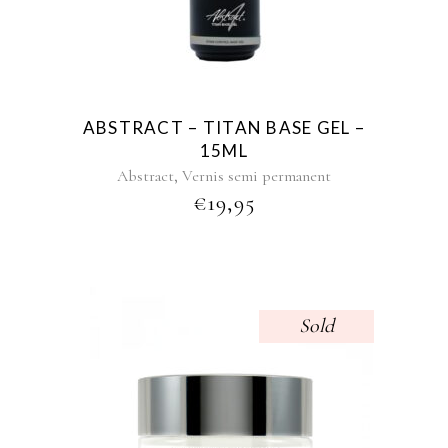
ABSTRACT – TITAN BASE GEL –
15ML
,
Abstract
Vernis semi permanent
€
19,95
Sold
This