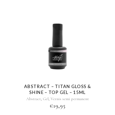
ABSTRACT – TITAN GLOSS &
SHINE – TOP GEL – 15ML
,
,
Abstract
Gel
Vernis semi permanent
€
19,95