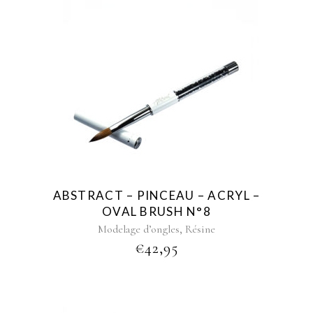
ABSTRACT – PINCEAU – ACRYL –
OVAL BRUSH N°8
,
Modelage d’ongles
Résine
€
42,95