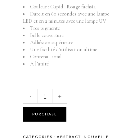
Couleur : Cupid : Rouge fuchsia
Durcit en 60 secondes avec une lampe
LED et en 2 minutes avec une lampe UV
Très pigmenté
Belle couverture
Adhésion supérieure
Une facilité d’utilisation ultime
Contenu : 10ml
A l’unité
ABSTRACT
-
+
BRUSH
N'
COLOR
PURCHASE
-
CUPID
-
CATÉGORIES :
ABSTRACT
,
NOUVELLE