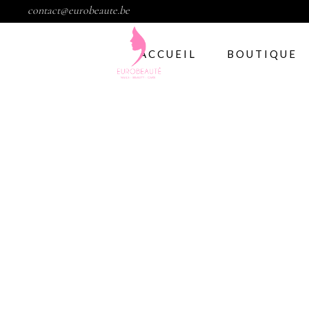
contact@eurobeaute.be
ACCUEIL
BOUTIQUE
Vernis semi per
Abstract
CND
Gelish
IBD
Modelage d’ong
Gel
Abstract