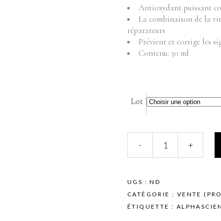
€6
Fournitures
Mo
Antioxydant puissant cor
La combinaison de la vit
Pr
Instruments
réparateurs
Mobilier
Prévient et corrige les si
Produits vente
Contenu: 30 ml
Produits vente visage
Lot
ALPHASCIENCE
-
+
-
TANNIC
(CF)
-
UGS :
ND
Sérum
CATÉGORIE :
VENTE (PRO
-
ÉTIQUETTE :
ALPHASCIE
30ml