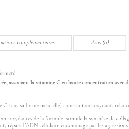
quantity
mations complémentaires
Avis (0)
fermeté
ée, associant la vitamine C en haute concentration avec de
 C sous sa forme naturelle) : puissant antioxydant, relance
s antioxydantes de la formule, stimule la synthèse de collag
ant, répare l’ADN cellulaire endommagé par les agression