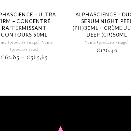
The
options
PHASCIENCE – ULTRA
ALPHASCIENCE – DU
may
FIRM – CONCENTRÉ
SÉRUM NIGHT PEE
be
RAFFERMISSANT
(PH)30ML + CRÈME U
chosen
CONTOURS 50ML
DEEP (CR)50ML
on
,
nte (produits visage)
Vente
Vente (produits visage)
the
(produits yeux)
€
136,40
product
PRICE
€
62,85
–
€
565,65
page
RANGE:
€62,85
THROUGH
€565,65