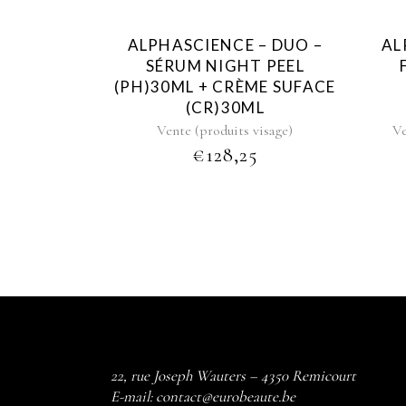
ALPHASCIENCE – DUO –
AL
SÉRUM NIGHT PEEL
(PH)30ML + CRÈME SUFACE
(CR)30ML
Vente (produits visage)
Ve
€
128,25
22, rue Joseph Wauters – 4350 Remicourt
E-mail:
contact@eurobeaute.be