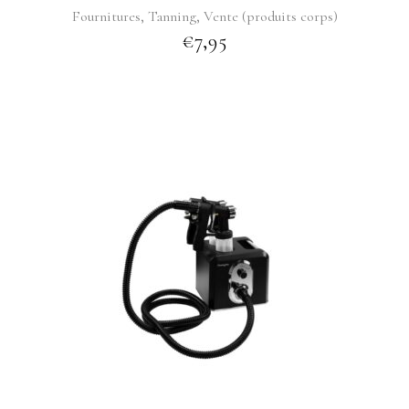
,
,
Fournitures
Tanning
Vente (produits corps)
€
7,95