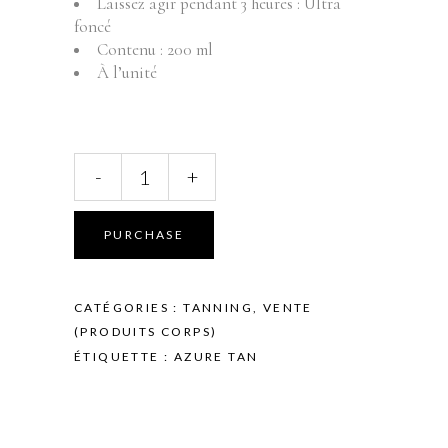
Laissez agir pendant 3 heures : Ultra
foncé
Contenu : 200 ml
À l’unité
AZURE
-
+
TAN
-
TANNING
PURCHASE
-
MOUSSE
-
CATÉGORIES :
TANNING
,
VENTE
GREEN
(PRODUITS CORPS)
BASE
ÉTIQUETTE :
AZURE TAN
-
DARK
TO
ULTRA