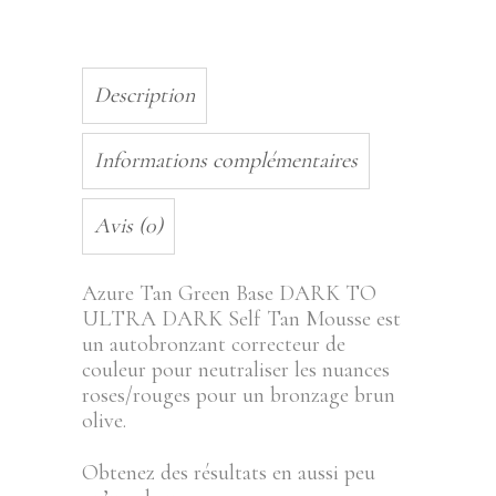
DARK
-
200ML
quantity
Description
Informations complémentaires
Avis (0)
Azure Tan Green Base DARK TO
ULTRA DARK Self Tan Mousse est
un autobronzant correcteur de
couleur pour neutraliser les nuances
roses/rouges pour un bronzage brun
olive.
Obtenez des résultats en aussi peu