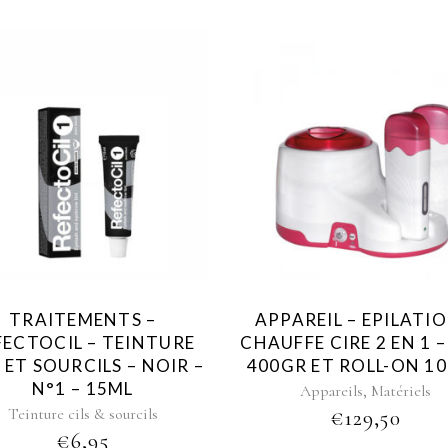
TRAITEMENTS –
APPAREIL – EPILATIO
FECTOCIL – TEINTURE
CHAUFFE CIRE 2 EN 1 
S ET SOURCILS – NOIR –
400GR ET ROLL-ON 1
N°1 – 15ML
,
Appareils
Matériels
Teinture cils & sourcils
€
129,50
€
6,95