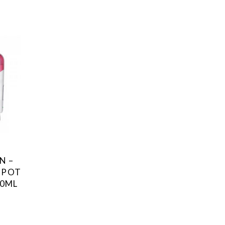
N –
– POT
00ML