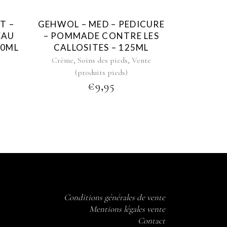
T –
GEHWOL – MED – PEDICURE
EAU
– POMMADE CONTRE LES
00ML
CALLOSITES – 125ML
,
,
Crème
Soins des pieds
Vente
(produits pieds)
€
9,95
Conditions générales de vente
Mentions légales vente
Contact