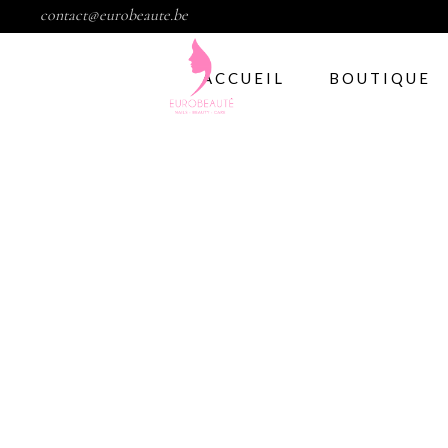
contact@eurobeaute.be
ACCUEIL
BOUTIQUE
Vernis semi per
Abstract
CND
Gelish
IBD
Modelage d’ong
Gel
Abstract