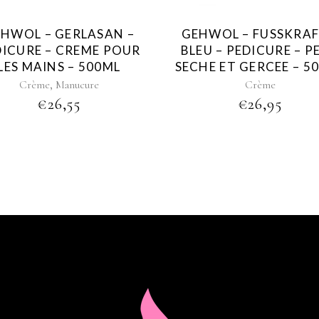
HWOL – GERLASAN –
GEHWOL – FUSSKRAF
DICURE – CREME POUR
BLEU – PEDICURE – P
LES MAINS – 500ML
SECHE ET GERCEE – 5
,
Crème
Manucure
Crème
€
26,55
€
26,95