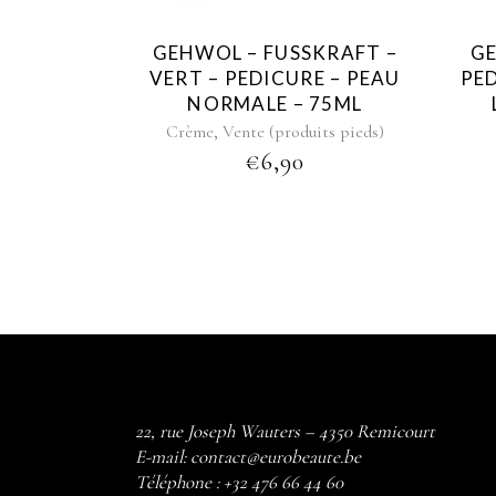
GEHWOL – FUSSKRAFT –
GE
VERT – PEDICURE – PEAU
PE
NORMALE – 75ML
,
Crème
Vente (produits pieds)
€
6,90
22, rue Joseph Wauters – 4350 Remicourt
E-mail:
contact@eurobeaute.be
Téléphone :
+32 476 66 44 60