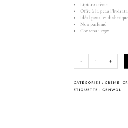
Fournitures
Mo
Lipidro crème
Offre à la peau l’hydrata
Pr
Instruments
Idéal pour les diabétiqu
Mobilier
Non parfumé
Produits vente
Contenu : 125ml
Produits vente visage
GEHWOL
-
+
-
MED
-
PEDICURE
CATÉGORIES :
CRÈME
,
C
-
ÉTIQUETTE :
GEHWOL
LIPIDRO
CREME
-
125ML
quantity