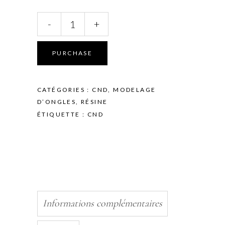
CND
-
+
-
RETENTION+
-
PURCHASE
SCULPTING
LIQUID
ACRYL
CATÉGORIES :
CND
,
MODELAGE
1894ML
D’ONGLES
,
RÉSINE
quantity
ÉTIQUETTE :
CND
Informations complémentaires