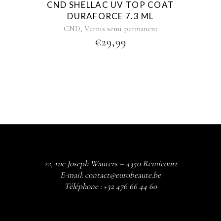
CND SHELLAC UV TOP COAT
DURAFORCE 7.3 ML
,
CND
Vernis semi permanent
€
29,99
22, rue Joseph Wauters – 4350 Remicourt
E-mail:
contact@eurobeaute.be
Téléphone :
+32 476 66 44 60