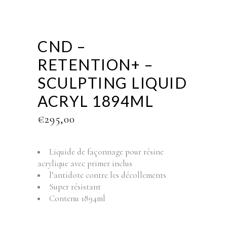
CND –
RETENTION+ –
SCULPTING LIQUID
ACRYL 1894ML
€
295,00
Liquide de façonnage pour résine
acrylique avec primer inclus
l’antidote contre les décollements
Super résistant
Contenu 1894ml