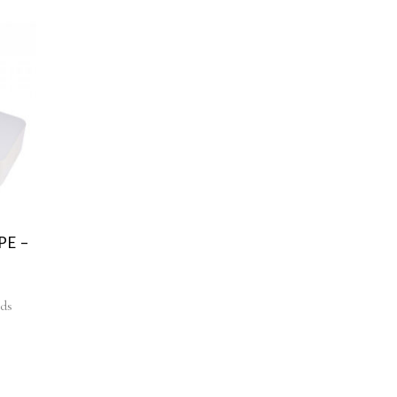
PE –
ds