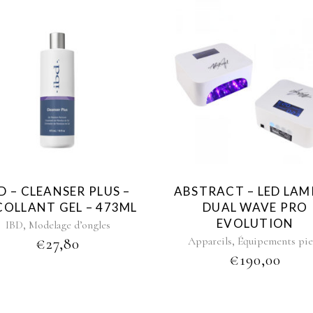
D – CLEANSER PLUS –
ABSTRACT – LED LAM
COLLANT GEL – 473ML
DUAL WAVE PRO
EVOLUTION
,
IBD
Modelage d’ongles
,
Appareils
Équipements pie
€
27,80
€
190,00