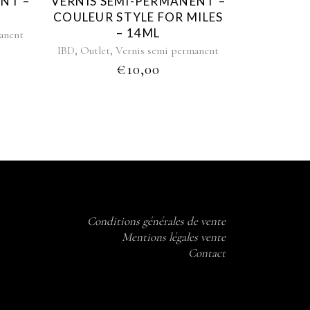
NT –
VERNIS SEMI-PERMANENT –
COULEUR STYLE FOR MILES
– 14ML
anent
,
,
IBD
Outlet
Vernis semi permanent
€
10,00
Conditions générales de vente
Mentions légales vente
Contact