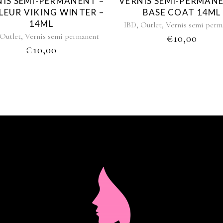
NIS SEMI-PERMANENT –
VERNIS SEMI-PERMANE
LEUR VIKING WINTER –
BASE COAT 14ML
14ML
,
,
IBD
Outlet
Vernis semi perm
,
Outlet
Vernis semi permanent
€
10,00
€
10,00