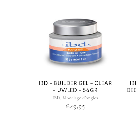
IBD – BUILDER GEL – CLEAR
IB
– UV/LED – 56GR
DE
,
IBD
Modelage d’ongles
€
49,95