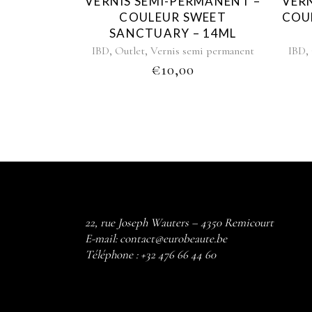
VERNIS SEMI-PERMANENT –
VER
COULEUR SWEET
COU
SANCTUARY – 14ML
,
,
,
IBD
Outlet
Vernis semi permanent
IBD
€
10,00
22, rue Joseph Wauters – 4350 Remicourt
E-mail:
contact@eurobeaute.be
Téléphone :
+32 476 66 44 60