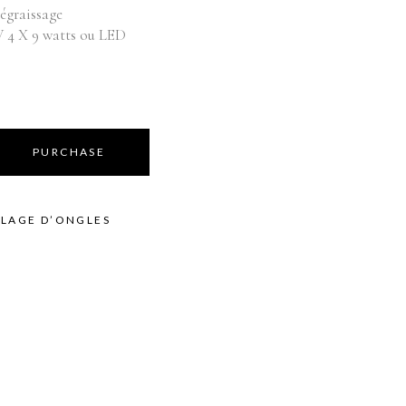
Équipements
bilier
dégraissage
 4 X 9 watts ou LED
oduits vente
Appareils
Fournitures
Instruments
Mobilier
Produits vente
PURCHASE
Accessoires de bains
LAGE D’ONGLES