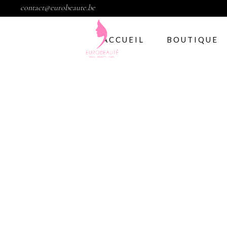
contact@eurobeaute.be
ACCUEIL
BOUTIQUE
Vernis semi per
Abstract
CND
Gelish
IBD
Modelage d’ong
Gel
Abstract