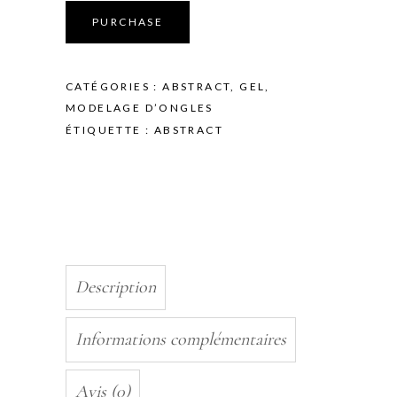
GEL
PURCHASE
TUBE
-
SOFT
CATÉGORIES :
ABSTRACT
,
GEL
,
PINK
MODELAGE D’ONGLES
30gr
ÉTIQUETTE :
ABSTRACT
quantity
Description
Informations complémentaires
Avis (0)