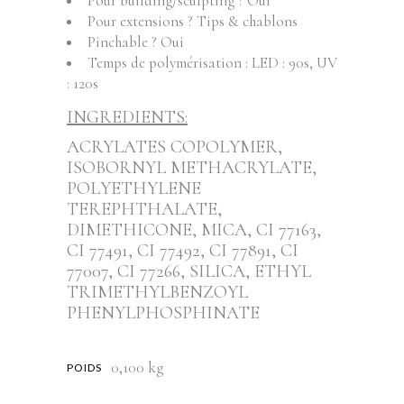
Pour building/sculpting ? Oui
Pour extensions ? Tips & chablons
Pinchable ? Oui
Temps de polymérisation : LED : 90s, UV
: 120s
INGREDIENTS:
ACRYLATES COPOLYMER,
ISOBORNYL METHACRYLATE,
POLYETHYLENE
TEREPHTHALATE,
DIMETHICONE, MICA, CI 77163,
CI 77491, CI 77492, CI 77891, CI
77007, CI 77266, SILICA, ETHYL
TRIMETHYLBENZOYL
PHENYLPHOSPHINATE
0,100 kg
POIDS