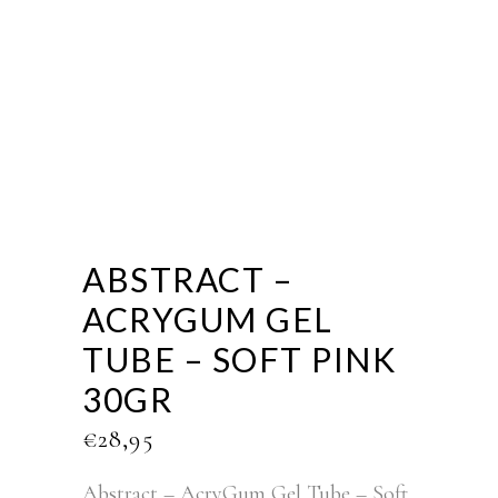
ABSTRACT –
ACRYGUM GEL
TUBE – SOFT PINK
30GR
€
28,95
Abstract – AcryGum Gel Tube – Soft