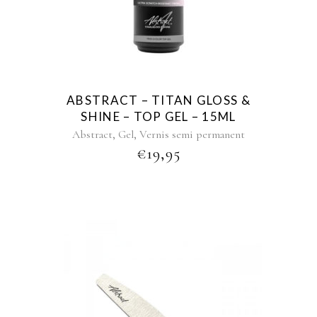
ABSTRACT – TITAN GLOSS &
SHINE – TOP GEL – 15ML
,
,
Abstract
Gel
Vernis semi permanent
€
19,95