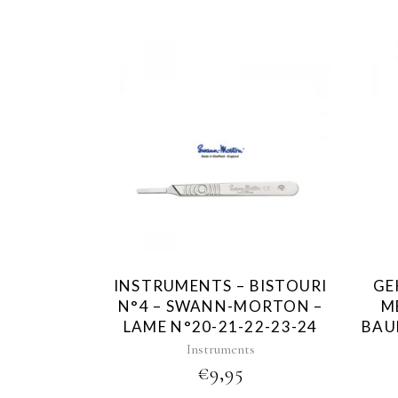
INSTRUMENTS – BISTOURI
GE
N°4 – SWANN-MORTON –
M
LAME N°20-21-22-23-24
BAU
Instruments
€
9,95