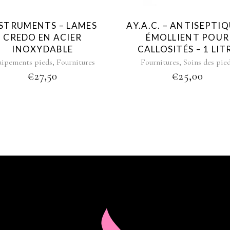
STRUMENTS – LAMES
AY.A.C. – ANTISEPTIQ
CREDO EN ACIER
ÉMOLLIENT POUR
INOXYDABLE
CALLOSITÉS – 1 LIT
,
,
uipements pieds
Fournitures
Fournitures
Soins des pie
€
27,50
€
25,00