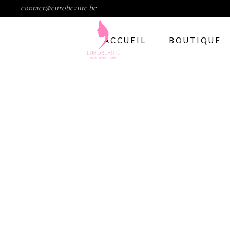
contact@eurobeaute.be
ACCUEIL
BOUTIQUE
Vernis semi per
Abstract
CND
Gelish
IBD
Modelage d’ong
Gel
Abstract