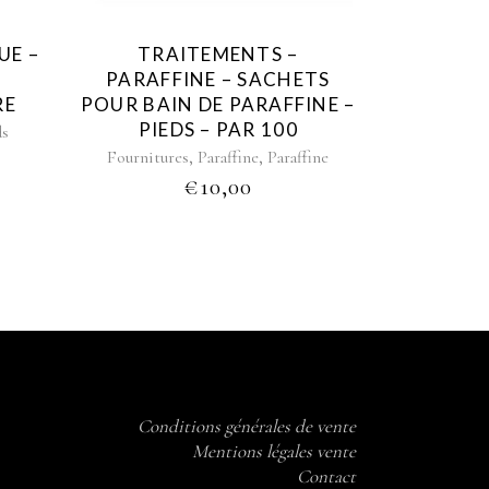
UE –
TRAITEMENTS –
PARAFFINE – SACHETS
RE
POUR BAIN DE PARAFFINE –
PIEDS – PAR 100
ds
,
,
Fournitures
Paraffine
Paraffine
€
10,00
Conditions générales de vente
Mentions légales vente
Contact