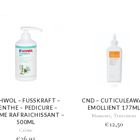
HWOL – FUSSKRAFT –
CND – CUTICULEAW
ENTHE – PEDICURE –
EMOLLIENT 177M
ME RAFRAICHISSANT –
,
Manucure
Traitement
500ML
€
12,50
Crème
€
26,95