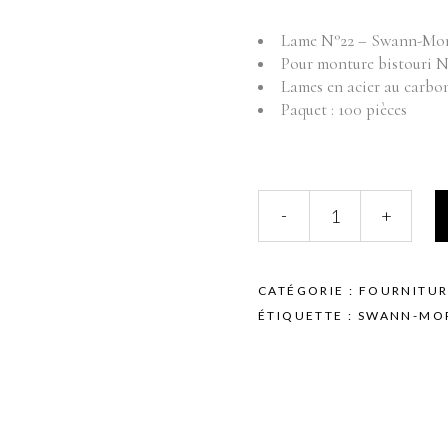
Fournitures
Mo
Lame N°22 – Swann-Mo
Pr
Instruments
Pour monture bistouri N
Mobilier
Lames en acier au carbo
Produits vente
Paquet : 100 pièces
Produits vente visage
INSTRUMENTS
-
+
-
LAME
POUR
BISTOURI
CATÉGORIE :
FOURNITUR
N°4
ÉTIQUETTE :
SWANN-MO
-
SWANN-
MORTON
-
LAME