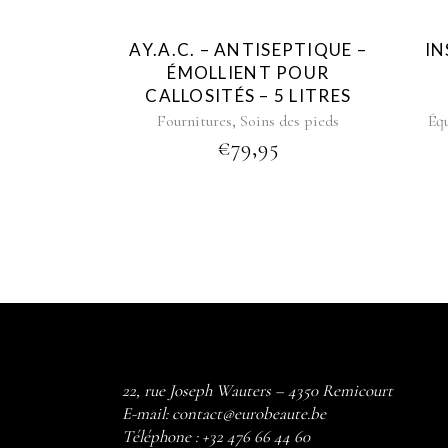
AY.A.C. – ANTISEPTIQUE –
IN
ÉMOLLIENT POUR
CALLOSITÉS – 5 LITRES
,
Fournitures
Soins des pieds
Éq
€
79,95
22, rue Joseph Wauters – 4350 Remicourt
E-mail:
contact@eurobeaute.be
Téléphone :
+32 476 66 44 60