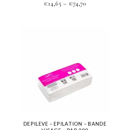
PRICE
€
14,65
–
€
74,70
page
RANGE:
€14,65
THROUGH
€74,70
DEPILEVE – EPILATION – BANDE