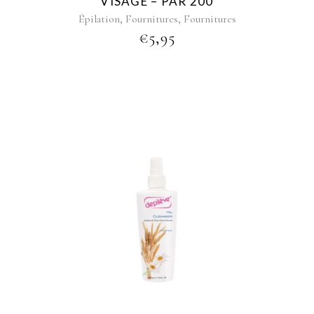
VISAGE – PAR 200
,
,
Épilation
Fournitures
Fournitures
€
5,95
This
product
has
multiple
variants.
The
options
may