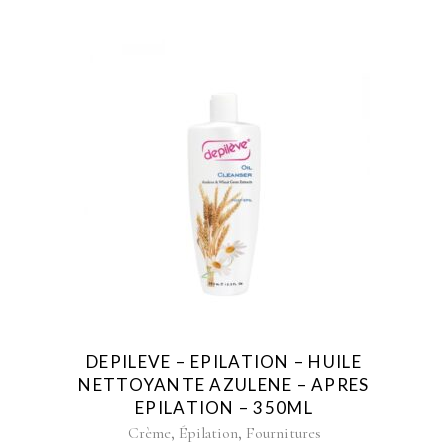
This
product
has
multiple
variants.
The
options
may
be
DEPILEVE – EPILATION – HUILE
chosen
NETTOYANTE AZULENE – APRES
on
EPILATION – 350ML
the
,
,
Crème
Épilation
Fournitures
product