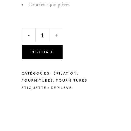
Contenu : 400 pièces
DEPILEVE
-
+
-
EPILATION
-
PURCHASE
BANDE
MOUSSELINE
-
CATÉGORIES :
ÉPILATION
,
EXTRA
FOURNITURES
,
FOURNITURES
FORTE
ÉTIQUETTE :
DEPILEVE
-
PAR
400
quantity