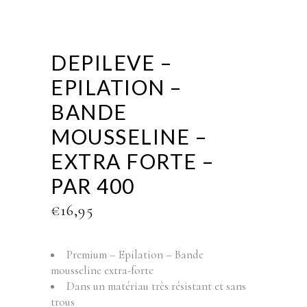
DEPILEVE –
EPILATION –
BANDE
MOUSSELINE –
EXTRA FORTE –
PAR 400
€
16,95
Premium – Epilation – Bande
mousseline extra-forte
Dans un matériau très résistant et sans
trous