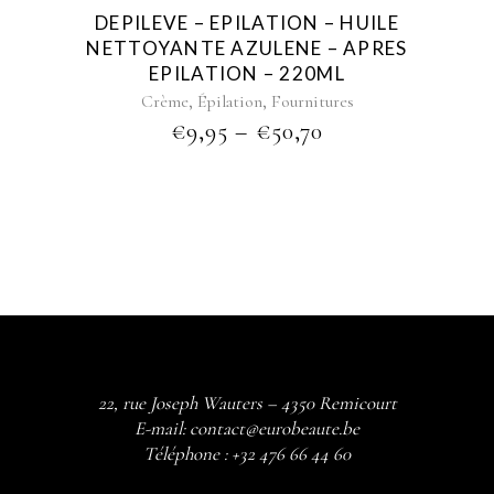
be
DEPILEVE – EPILATION – HUILE
chosen
NETTOYANTE AZULENE – APRES
on
EPILATION – 220ML
the
,
,
Crème
Épilation
Fournitures
product
PRICE
€
9,95
–
€
50,70
page
RANGE:
€9,95
THROUGH
€50,70
22, rue Joseph Wauters – 4350 Remicourt
E-mail:
contact@eurobeaute.be
Téléphone :
+32 476 66 44 60