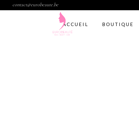
contact@eurobeaute.be
ACCUEIL
BOUTIQUE
Vernis semi per
Abstract
CND
Gelish
IBD
Modelage d’ong
Gel
Abstract