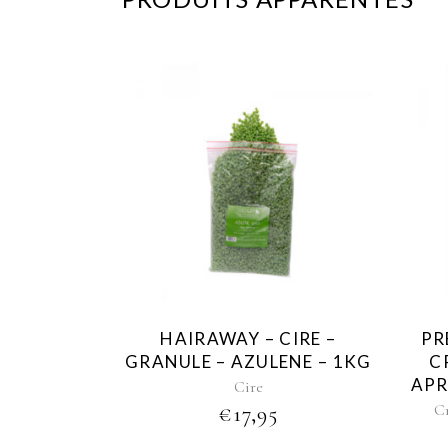
HAIRAWAY – CIRE –
PR
GRANULE – AZULENE – 1KG
C
APR
Cire
C
€
17,95