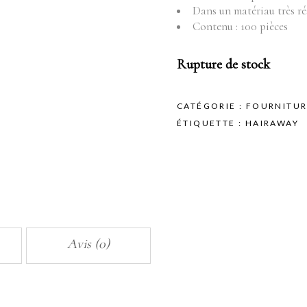
Fournitures
Mo
Dans un matériau très ré
Contenu : 100 pièces
Pr
Instruments
Mobilier
Rupture de stock
Produits vente
Produits vente visage
CATÉGORIE :
FOURNITUR
ÉTIQUETTE :
HAIRAWAY
Avis (0)