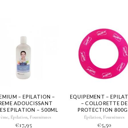
EMIUM – EPILATION –
EQUIPEMENT – EPILA
REME ADOUCISSANT
– COLLORETTE DE
ES EPILATION – 500ML
PROTECTION 800
,
,
,
rème
Épilation
Fournitures
Épilation
Fournitures
€
17,95
€
5,50