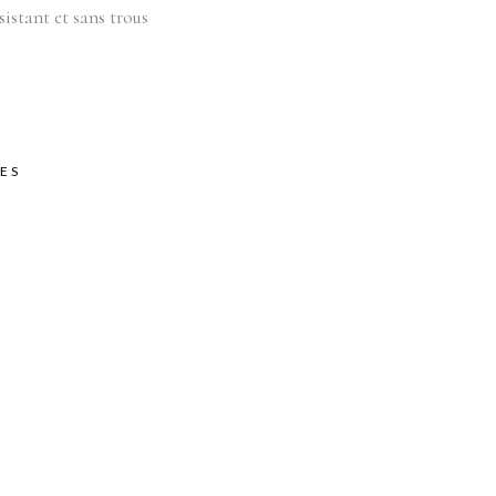
Équipements
bilier
sistant et sans trous
oduits vente
Appareils
Fournitures
Instruments
Mobilier
ES
Produits vente
Accessoires de bains